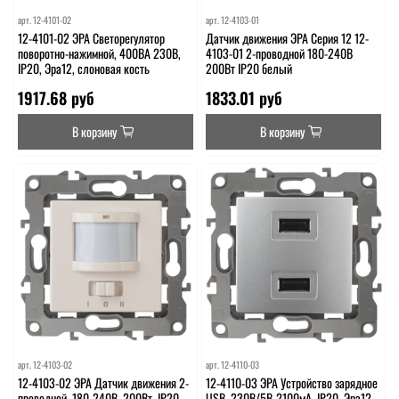
арт.
12-4101-02
арт.
12-4103-01
12-4101-02 ЭРА Светорегулятор
Датчик движения ЭРА Серия 12 12-
поворотно-нажимной, 400ВА 230В,
4103-01 2-проводной 180-240В
IP20, Эра12, слоновая кость
200Вт IP20 белый
1917.68 руб
1833.01 руб
В корзину
В корзину
арт.
12-4103-02
арт.
12-4110-03
12-4103-02 ЭРА Датчик движения 2-
12-4110-03 ЭРА Устройство зарядное
проводной, 180-240В, 200Вт, IP20,
USB, 230В/5В-2100мА, IP20, Эра12,