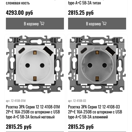
слоновая кость
type-A+C 5В-3А титан
4293.00 руб
2815.25 руб
В корзину
В корзину
арт.
12-4108-01М
арт.
12-4108-03
Розетка ЭРА Серия 12 12-4108-01М
Розетка ЭРА Серия 12 12-4108-03
2P+E 16A-250В со шторками с USB
2P+E 16A-250В со шторками с USB
type-A+C 5В-3А белый матовый
type-A+C 5В-3А алюминий
2815.25 руб
2815.25 руб