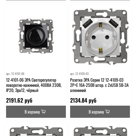
арт.
12-4101-06
арт.
12-4109-03
12-4101-06 ЭРА Светорегулятор
Розетка ЭРА Серия 12 12-4109-03
поворотно-нажимной, 400ВА 230В,
2P+E 16A-250В штор. с 2xUSB 5В-3А
IP20, Эра12, чёрный
алюминий
2191.62 руб
2134.84 руб
В корзину
В корзину