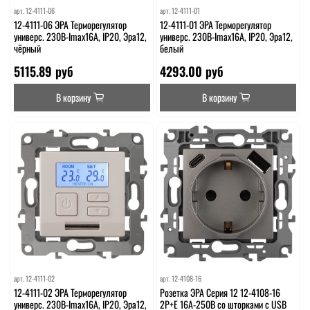
арт.
12-4111-06
арт.
12-4111-01
12-4111-06 ЭРА Терморегулятор
12-4111-01 ЭРА Терморегулятор
универс. 230В-Imax16А, IP20, Эра12,
универс. 230В-Imax16А, IP20, Эра12,
чёрный
белый
5115.89 руб
4293.00 руб
В корзину
В корзину
арт.
12-4111-02
арт.
12-4108-16
12-4111-02 ЭРА Терморегулятор
Розетка ЭРА Серия 12 12-4108-16
универс. 230В-Imax16А, IP20, Эра12,
2P+E 16A-250В со шторками с USB