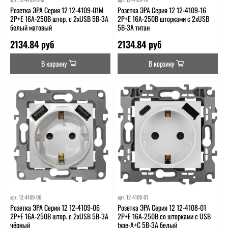
Розетка ЭРА Серия 12 12-4109-01М
Розетка ЭРА Серия 12 12-4109-16
2P+E 16A-250В штор. с 2xUSB 5В-3А
2P+E 16A-250В шторками с 2xUSB
белый матовый
5В-3А титан
2134.84 руб
2134.84 руб
В корзину
В корзину
арт.
12-4109-06
арт.
12-4108-01
Розетка ЭРА Серия 12 12-4109-06
Розетка ЭРА Серия 12 12-4108-01
2P+E 16A-250В штор. с 2xUSB 5В-3А
2P+E 16A-250В со шторками с USB
чёрный
type-A+C 5В-3А белый