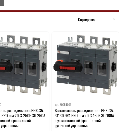
0
арт.
Б0054009
ель-разъединитель ВНК-35-
Выключатель-разъединитель ВНК-35-
А PRO mvr20-3-250E 3П 250А
31130 ЭРА PRO mvr20-3-160E 3П 160А
вленной фронтальной
с установленной фронтальной
й управления
рукояткой управления