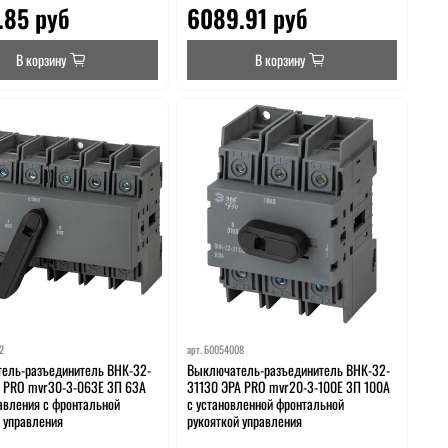
.85 руб
6089.91 руб
В корзину
В корзину
2
арт.
Б0054008
ель-разъединитель ВНК-32-
Выключатель-разъединитель ВНК-32-
А PRO mvr30-3-063E 3П 63А
31130 ЭРА PRO mvr20-3-100E 3П 100А
равления с фронтальной
с установленной фронтальной
й управления
рукояткой управления