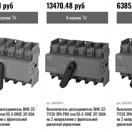
1 руб
13470.48 руб
6385
корзину
В корзину
арт.
Б0054014
арт.
Б005401
азъединитель ВНК-32-
Выключатель-разъединитель ВНК-32-
Выключат
 mvr30-3-080E 3П 80А
71130 ЭРА PRO mvr30-3-100E 3П 100А
71130 ЭР
ия с фронтальной
на 2 направления с фронтальной
на 2 нап
вления
рукояткой управления
рукоятко