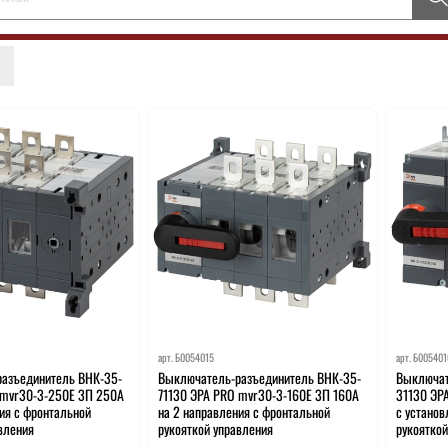
арт.
Б0054015
арт.
Б005401
азъединитель ВНК-35-
Выключатель-разъединитель ВНК-35-
Выключат
 mvr30-3-250E 3П 250А
71130 ЭРА PRO mvr30-3-160E 3П 160А
31130 ЭР
ия с фронтальной
на 2 направления с фронтальной
с устано
вления
рукояткой управления
рукоятко