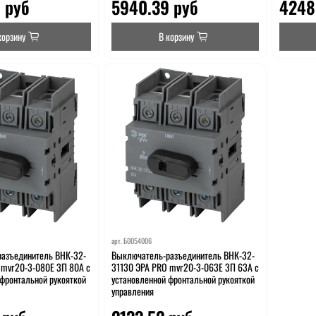
 руб
5940.39 руб
4248
корзину
В корзину
арт.
Б0054006
азъединитель ВНК-32-
Выключатель-разъединитель ВНК-32-
 mvr20-3-080E 3П 80А с
31130 ЭРА PRO mvr20-3-063E 3П 63А с
 фронтальной рукояткой
установленной фронтальной рукояткой
управления