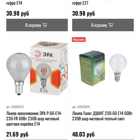
гофре E14
гофре E27
30.98 руб
30.98 руб
В корзину
В корзину
Предзаказ
арт.
Б0066373
арт.
Б0045895
Лампа накаливания ЭРА P-60-E14-
Лампа Favor ДШМТ 230-60 Е14 60Вт
230-FR 60Вт 230В шар матовый
230В шар матовый теплый свет
цветная коробка Е14
21.69 руб
48.03 руб