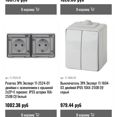
В корзину
В корзину
арт.
11-2524-01
арт.
11-1604-03
Розетка ЭРА Эксперт 11-2524-01
Выключатель ЭРА Эксперт 11-1604-
двойная с заземлением с крышкой
03 двойной IP65 10АХ-250В ОУ
2х2P+E горизонт. IP55 шторки 16A-
серый
250В СУ белый
1002.38 руб
979.44 руб
В корзину
В корзину