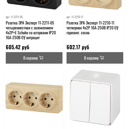
арт.
11-2211-05
арт.
11-2210-11
Розетка ЭРА Эксперт 11-2211-05
Розетка ЭРА Эксперт 11-2210-11
четырехместная с заземлением
четверная 4х2P 16A-250В IP20 ОУ
4х2P+E Schuko со шторками IP20
горизонт. сосна
16A-250В ОУ антрацит
605.42 руб
602.17 руб
В корзину
В корзину