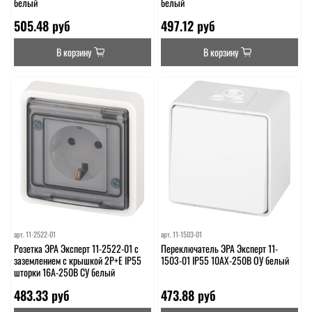
белый
белый
505.48 руб
497.12 руб
В корзину
В корзину
арт.
11-2522-01
арт.
11-1503-01
Розетка ЭРА Эксперт 11-2522-01 с
Переключатель ЭРА Эксперт 11-
заземлением с крышкой 2P+E IP55
1503-01 IP55 10АХ-250В ОУ белый
шторки 16A-250В СУ белый
483.33 руб
473.88 руб