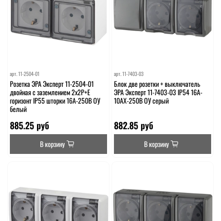
арт.
11-2504-01
арт.
11-7403-03
Розетка ЭРА Эксперт 11-2504-01
Блок две розетки + выключатель
двойная с заземлением 2х2P+E
ЭРА Эксперт 11-7403-03 IP54 16A-
горизонт IP55 шторки 16A-250В ОУ
10AX-250В ОУ серый
белый
885.25 руб
882.85 руб
В корзину
В корзину