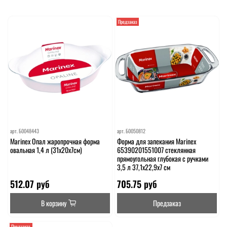
Предзаказ
арт.
Б0048443
арт.
Б0050812
Marinex Опал жаропрочная форма
Форма для запекания Marinex
овальная 1,4 л (31х20х7см)
65390201551007 стеклянная
прямоугольная глубокая с ручками
3,5 л 37,1х22,9х7 см
512.07 руб
705.75 руб
В корзину
Предзаказ
Предзаказ