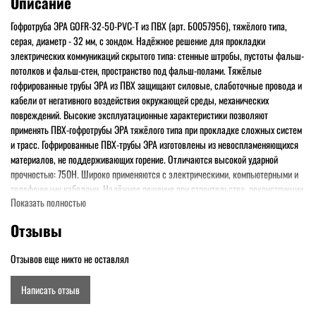
Описание
Гофротруба ЭРА GOFR-32-50-PVC-T из ПВХ (арт. Б0057956), тяжёлого типа,
серая, диаметр - 32 мм, с зондом. Надёжное решение для прокладки
электрических коммуникаций скрытого типа: стенные штробы, пустоты фальш-
потолков и фальш-стен, пространство под фальш-полами. Тяжёлые
гофрированные трубы ЭРА из ПВХ защищают силовые, слаботочные провода и
кабели от негативного воздействия окружающей среды, механических
повреждений. Высокие эксплуатационные характеристики позволяют
применять ПВХ-гофротрубы ЭРА тяжёлого типа при прокладке сложных систем
и трасс. Гофрированные ПВХ-трубы ЭРА изготовлены из невоспламеняющихся
материалов, не поддерживающих горение. Отличаются высокой ударной
прочностью: 750Н. Широко применяются с электрическими, компьютерными и
телефонными кабелями. Надёжное решение при строительстве, реконструкции
Показать полностью
и ремонте самых разных объектов - жилых домов, офисных зданий,
промышленных и складских сооружений
Отзывы
Отзывов еще никто не оставлял
Написать отзыв