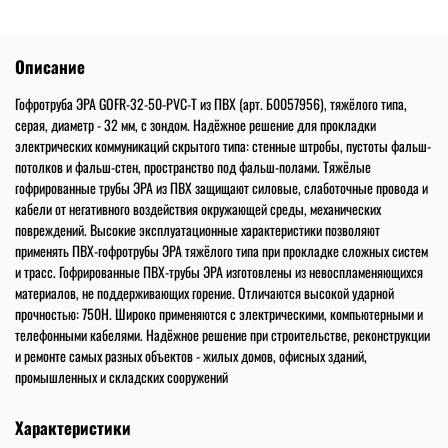
Описание
Гофротруба ЭРА GOFR-32-50-PVC-T из ПВХ (арт. Б0057956), тяжёлого типа,
серая, диаметр - 32 мм, с зондом. Надёжное решение для прокладки
электрических коммуникаций скрытого типа: стенные штробы, пустоты фальш-
потолков и фальш-стен, пространство под фальш-полами. Тяжёлые
гофрированные трубы ЭРА из ПВХ защищают силовые, слаботочные провода и
кабели от негативного воздействия окружающей среды, механических
повреждений. Высокие эксплуатационные характеристики позволяют
применять ПВХ-гофротрубы ЭРА тяжёлого типа при прокладке сложных систем
и трасс. Гофрированные ПВХ-трубы ЭРА изготовлены из невоспламеняющихся
материалов, не поддерживающих горение. Отличаются высокой ударной
прочностью: 750Н. Широко применяются с электрическими, компьютерными и
телефонными кабелями. Надёжное решение при строительстве, реконструкции
и ремонте самых разных объектов - жилых домов, офисных зданий,
промышленных и складских сооружений
Характеристики