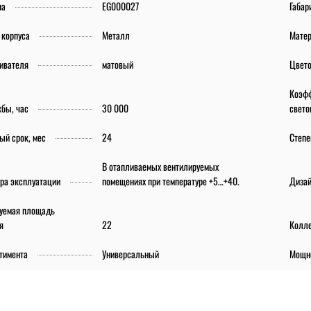
па
EG000027
Габар
 корпуса
Металл
Матер
еивателя
матовый
Цвето
Коэфф
жбы, час
30 000
свето
ый срок, мес
24
Степе
В отапливаемых вентилируемых
ура эксплуатации
помещениях при температуре +5…+40.
Дизай
уемая площадь
я
22
Колл
тимента
Универсальный
Мощно