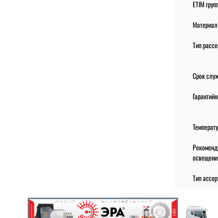
ETIM груп
Материал
Тип расс
Срок слу
Гарантийн
Температ
Рекоменд
освещени
Тип ассор