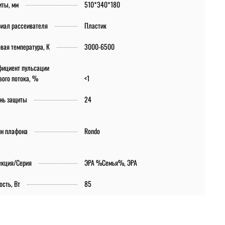
иты, мм
510*340*180
иал рассеивателя
Пластик
вая температура, К
3000-6500
ициент пульсации
вого потока, %
<1
нь защиты
24
н плафона
Rondo
екция/Серия
ЭРА %Семья%, ЭРА
сть, Вт
85