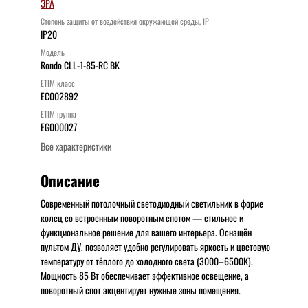
ЭРА
Степень защиты от воздействия окружающей среды, IP
IP20
Модель
Rondo CLL-1-85-RC BK
ETIM класс
EC002892
ETIM группа
EG000027
Все характеристики
Описание
Современный потолочный светодиодный светильник в форме
колец со встроенным поворотным спотом — стильное и
функциональное решение для вашего интерьера. Оснащён
пультом ДУ, позволяет удобно регулировать яркость и цветовую
температуру от тёплого до холодного света (3000–6500К).
Мощность 85 Вт обеспечивает эффективное освещение, а
поворотный спот акцентирует нужные зоны помещения.