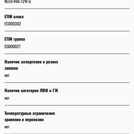
NLED-496-12W-G
ETIM класс
EC000302
ETIM группа
EG000027
Наличие аллергенов и резких
запахов
нет
Наличие категории ЛВЖ и ГЖ
нет
Температурные ограничения
хранения и перевозки
нет