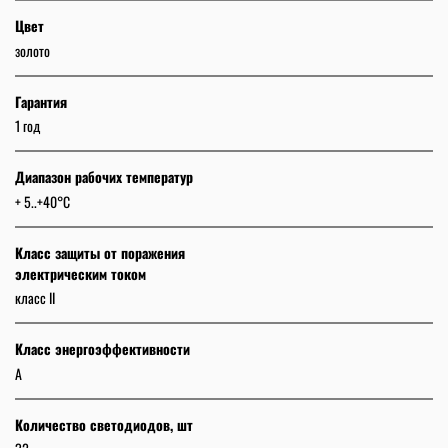
Цвет
золото
Гарантия
1 год
Диапазон рабочих температур
+ 5..+40°C
Класс защиты от поражения
электрическим током
класс II
Класс энергоэффективности
A
Количество светодиодов, шт