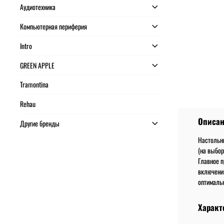
Аудиотехника
Компьютерная периферия
Intro
GREEN APPLE
Tramontina
Rehau
Описа
Другие бренды
Настольны
(на выбор
Главное п
включени
оптимальн
Характ