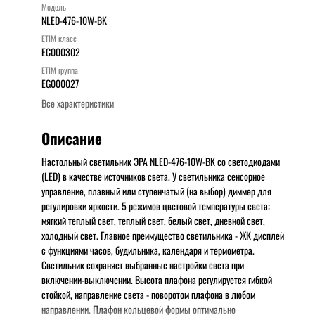
Модель
NLED-476-10W-BK
ETIM класс
EC000302
ETIM группа
EG000027
Все характеристики
Описание
Настольный светильник ЭРА NLED-476-10W-BK со светодиодами
(LED) в качестве источников света. У светильника сенсорное
управление, плавный или ступенчатый (на выбор) диммер для
регулировки яркости. 5 режимов цветовой температуры света:
мягкий теплый свет, теплый свет, белый свет, дневной свет,
холодный свет. Главное преимущество светильника - ЖК дисплей
с функциями часов, будильника, календаря и термометра.
Светильник сохраняет выбранные настройки света при
включении-выключении. Высота плафона регулируется гибкой
стойкой, направление света - поворотом плафона в любом
направлении. Плафон кольцевой формы оптимально