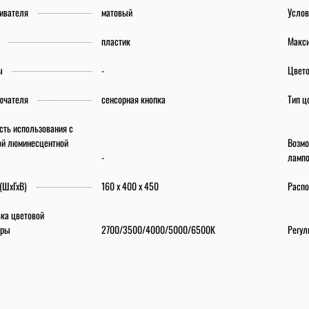
еивателя
матовый
Услов
пластик
Макс
ы
-
Цвето
ючателя
сенсорная кнопка
Тип ц
сть использования с
ой люминесцентной
Возмо
-
лампо
(ШхГхВ)
160 х 400 х 450
Расп
вка цветовой
уры
2700/3500/4000/5000/6500К
Регул