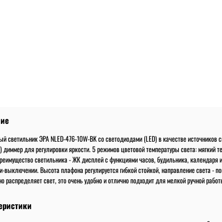
ние
й светильник ЭРА NLED-476-10W-BK со светодиодами (LED) в качестве источников с
) диммер для регулировки яркости. 5 режимов цветовой температуры света: мягкий те
реимущество светильника - ЖК дисплей с функциями часов, будильника, календаря 
и-выключении. Высота плафона регулируется гибкой стойкой, направление света - 
о распределяет свет, это очень удобно и отлично подходит для мелкой ручной работ
еристики