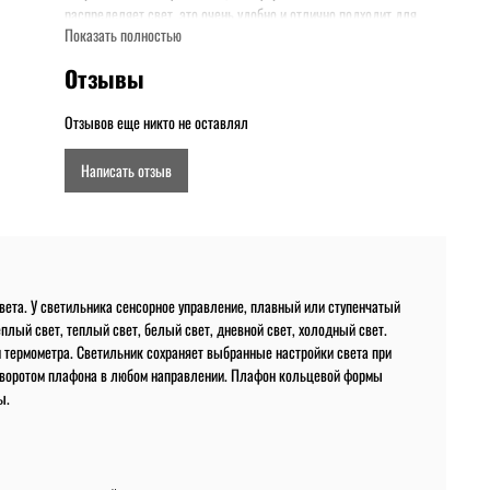
распределяет свет, это очень удобно и отлично подходит для
Показать полностью
мелкой ручной работы.
Отзывы
Отзывов еще никто не оставлял
Написать отзыв
вета. У светильника сенсорное управление, плавный или ступенчатый
плый свет, теплый свет, белый свет, дневной свет, холодный свет.
и термометра. Светильник сохраняет выбранные настройки света при
поворотом плафона в любом направлении. Плафон кольцевой формы
ы.