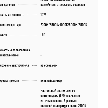
ия хранения
воздействия атмосферных осадков
имальная мощность
10W
вая температура
2700K/3500K/4000К/5000K/6500K
околя
LED
жность использования с
й накаливания
-
оложение выключателя
на основании
ировка яркости
плавный диммер
Настольный светильник со
светодиодами (LED) в качестве
источников света. 5 режимов
цветовой температуры света: 2700К -