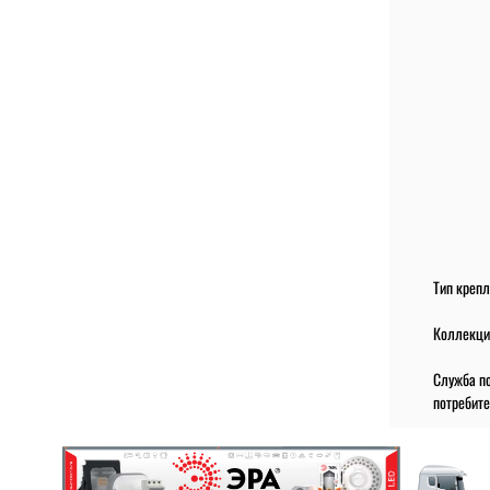
Тип креп
Коллекци
Служба по
потребит