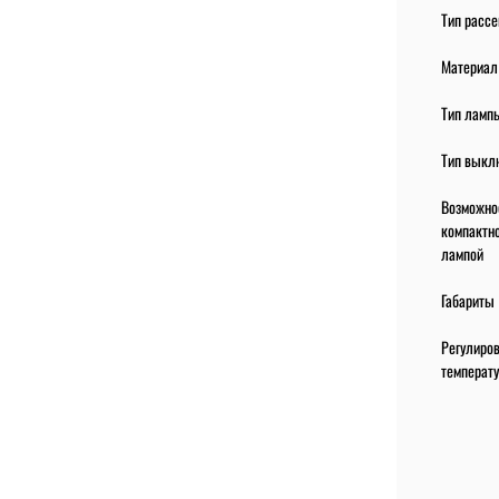
Тип расс
Материал
Тип ламп
Тип выкл
Возможно
компактн
лампой
Габариты 
Регулиро
температ