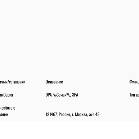
ления/установки
Основание
Функ
я/Серия
ЭРА %Семья%, ЭРА
Тип а
 работе с
елями
121467, Россия, г. Москва, а/я 43