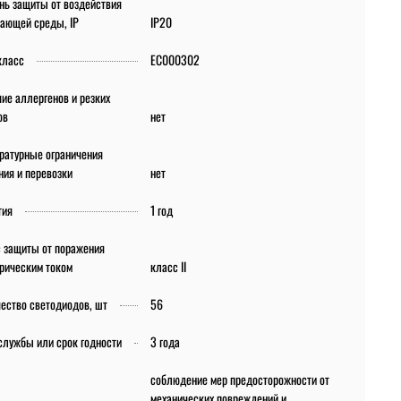
нь защиты от воздействия
ающей среды, IP
IP20
класс
EC000302
ие аллергенов и резких
ов
нет
ратурные ограничения
ния и перевозки
нет
тия
1 год
 защиты от поражения
рическим током
класс II
ество светодиодов, шт
56
службы или срок годности
3 года
соблюдение мер предосторожности от
механических повреждений и