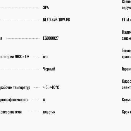
Степе
ЭРА
окруж
NLED-476-10W-BK
ETIM 
Налич
па
EG000027
запах
Темпе
категории ЛВЖ и ГЖ
нет
хране
Черный
Гаран
Класс
рабочих температур
+ 5..+40°C
элект
ергоэффективности
A
Колич
 рассеивателя
пластик
Срок 