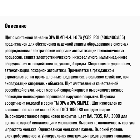
коррозии 15 лет. Гарантийный срок эксплуатации 3 года.
Описание
Щит с монтажной панелью ЭРА ЩМП-4.4.1-0 76 УХЛЗ IP31 (400х400х155)
предназначен для обеспечения надежной защиты оборудования в системах
распределения электрической энергии и автоматизации технологических
процессов, защита электротехнического, низковольтного, мультимедийного
оборудования от воздействия окружающей среды. Сборки щитов управления,
автоматизации, пожарной автоматики. Применяется в гражданском
строительстве, на промышленных предприятиях, в сельском хозяйстве, при
эксплуатации спортивных объектов. Щит изготовлен из качественной
российской стали, имеет жесткий сварной корпус и высококачественное
эпоксидно-полиэфирное порошковое наружное покрытие. Широкий
ассортимент моделей в серии ТМ ЭРА и ЭРА SIMPLE . Щит изготовлен из
высококачественной стали 08 пс ГОСТ 1050-88 методом сварки.
Высококачественное порошковое покрытие, цвет RAL 7035, RAL 3000 для
щитов пожарной сигнализации и управления. Высокая технологичность корпуса
и простота монтажа. Оцинкованная монтажная панель. Высокий уровень
электробезопасности. Универсальная конструкция предотвращает попадание