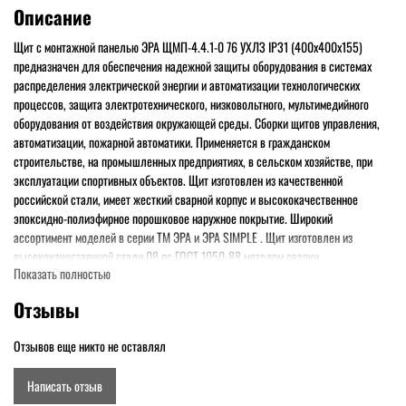
Описание
Щит с монтажной панелью ЭРА ЩМП-4.4.1-0 76 УХЛЗ IP31 (400х400х155)
предназначен для обеспечения надежной защиты оборудования в системах
распределения электрической энергии и автоматизации технологических
процессов, защита электротехнического, низковольтного, мультимедийного
оборудования от воздействия окружающей среды. Сборки щитов управления,
автоматизации, пожарной автоматики. Применяется в гражданском
строительстве, на промышленных предприятиях, в сельском хозяйстве, при
эксплуатации спортивных объектов. Щит изготовлен из качественной
российской стали, имеет жесткий сварной корпус и высококачественное
эпоксидно-полиэфирное порошковое наружное покрытие. Широкий
ассортимент моделей в серии ТМ ЭРА и ЭРА SIMPLE . Щит изготовлен из
высококачественной стали 08 пс ГОСТ 1050-88 методом сварки.
Показать полностью
Высококачественное порошковое покрытие, цвет RAL 7035, RAL 3000 для
щитов пожарной сигнализации и управления. Высокая технологичность корпуса
Отзывы
и простота монтажа. Оцинкованная монтажная панель. Высокий уровень
электробезопасности. Универсальная конструкция предотвращает попадание
Отзывов еще никто не оставлял
пыли, влаги, наледи внутрь корпуса. Для исполнения IP54 -
высококачественный двухкомпонентный полиуретановый уплотнитель. В
Написать отзыв
комплектацию поставки входит замок с двумя ключами. Гарантия от сквозной