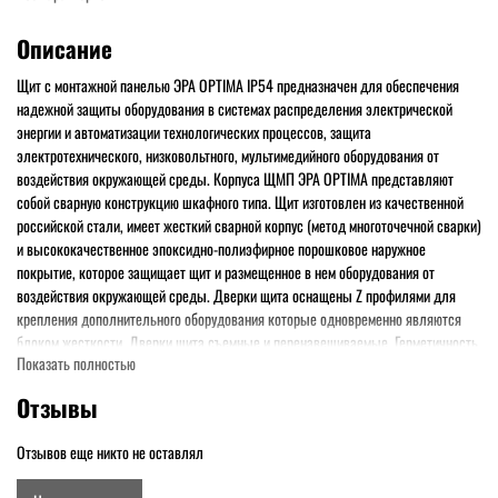
Описание
Щит с монтажной панелью ЭРА OPTIMA IP54 предназначен для обеспечения
надежной защиты оборудования в системах распределения электрической
энергии и автоматизации технологических процессов, защита
электротехнического, низковольтного, мультимедийного оборудования от
воздействия окружающей среды. Корпуса ЩМП ЭРА OPTIMA представляют
собой сварную конструкцию шкафного типа. Щит изготовлен из качественной
российской стали, имеет жесткий сварной корпус (метод многоточечной сварки)
и высококачественное эпоксидно-полиэфирное порошковое наружное
покрытие, которое защищает щит и размещенное в нем оборудования от
воздействия окружающей среды. Дверки щита оснащены Z профилями для
крепления дополнительного оборудования которые одновременно являются
блоком жесткости. Дверки щита съемные и перенавешиваемые. Герметичность
Показать полностью
дверей обеспечивает мягкий качественный двухкомпонентный уплотнитель.
Монтажная панель выполнена из оцинкованной стали, толщина стали от 0,8-
Отзывы
1,5 мм. Монтажные панели больших размеров имеют дополнительные точки
крепления. Щиты от 1000 мм высотой оснащены люком для подвода кабеля.
Отзывов еще никто не оставлял