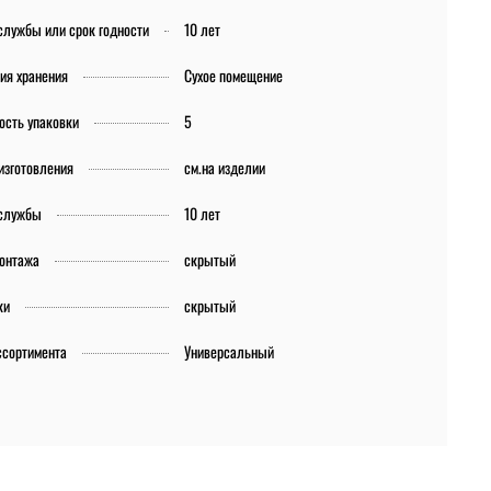
службы или срок годности
10 лет
ия хранения
Сухое помещение
ость упаковки
5
изготовления
см.на изделии
 службы
10 лет
онтажа
скрытый
ки
скрытый
ссортимента
Универсальный