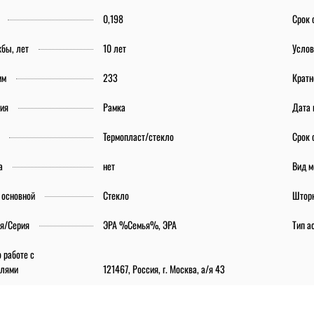
0,198
Срок 
жбы, лет
10 лет
Услов
мм
233
Кратн
лия
Рамка
Дата 
Термопласт/стекло
Срок
а
нет
Вид м
 основной
Стекло
Штор
я/Серия
ЭРА %Семья%, ЭРА
Тип а
 работе с
елями
121467, Россия, г. Москва, а/я 43