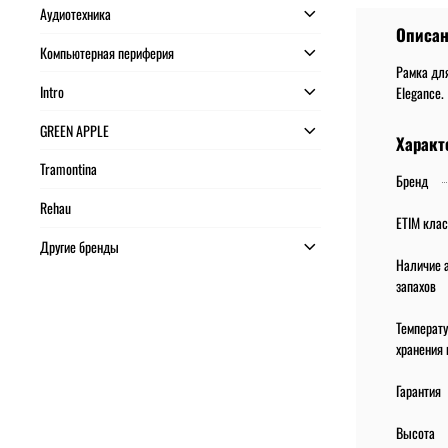
Аудиотехника
Описа
Компьютерная периферия
Рамка для
Intro
Elegance.
GREEN APPLE
Характ
Tramontina
Бренд
Rehau
ETIM кла
Другие бренды
Наличие а
запахов
Температ
хранения 
Гарантия
Высота