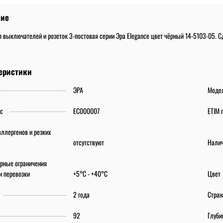
ние
 выключателей и розеток 3-постовая серии Эра Elegance цвет чёрный 14-5103-05. С
еристики
ЭРА
Моде
сс
EC000007
ETIM 
ллергенов и резких
отсутствуют
Налич
урные ограничения
и перевозки
+5°C - +40°C
Цвет
2 года
Стран
92
Глуби