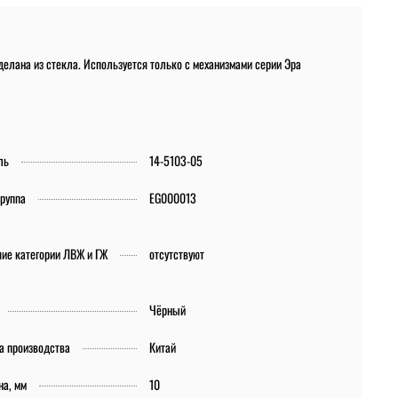
делана из стекла. Используется только с механизмами серии Эра
ль
14-5103-05
группа
EG000013
ие категории ЛВЖ и ГЖ
отсутствуют
Чёрный
а производства
Китай
на, мм
10